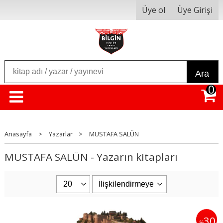
Üye ol
Üye Girişi
Ara
0
Anasayfa
>
Yazarlar
>
MUSTAFA SALÜN
MUSTAFA SALÜN - Yazarın kitapları
30
%