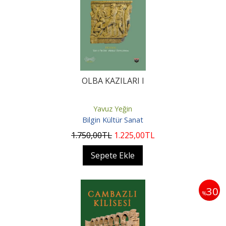
OLBA KAZILARI I
Yavuz Yeğin
Bilgin Kültür Sanat
1.750
,00
TL
1.225
,00
TL
Sepete Ekle
30
%