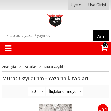
Üye ol
Üye Girişi
Ara
0
Anasayfa
>
Yazarlar
>
Murat Özyıldırım
Murat Özyıldırım - Yazarın kitapları
30
%