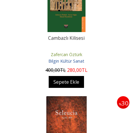
Cambazlı Kilisesi
Zafercan Öztürk
Bilgin Kültür Sanat
400
,00
TL
280
,00
TL
Sepete Ekle
30
%