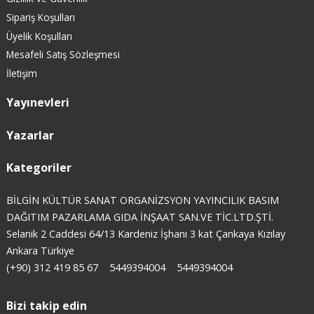
Sipariş Koşulları
Üyelik Koşulları
Mesafeli Satış Sözleşmesi
İletişim
Yayınevleri
Yazarlar
Kategoriler
BİLGİN KÜLTÜR SANAT ORGANİZSYON YAYINCILIK BASIM
DAĞITIM PAZARLAMA GIDA İNŞAAT SAN.VE TİC.LTD.ŞTİ.
Selanik 2 Caddesi 64/13 Kardeniz İşhanı 3 kat Çankaya Kızılay
Ankara Türkiye
(+90) 312 419 85 67
5449394004
5449394004
Bizi takip edin