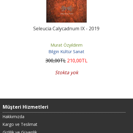
Seleucia Calycadnum IX - 2019
Murat Özyıldırım
Bilgin Kültür Sanat
300
,00
TL
210
,00
TL
Stokta yok
Müşteri Hizmetleri
Hakkımızda
Kargo ve Teslimat
Gizlilik ve Güvenlik