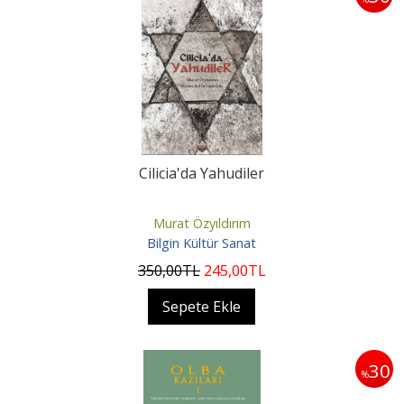
Cilicia'da Yahudiler
Murat Özyıldırım
Bilgin Kültür Sanat
350
,00
TL
245
,00
TL
Sepete Ekle
30
%