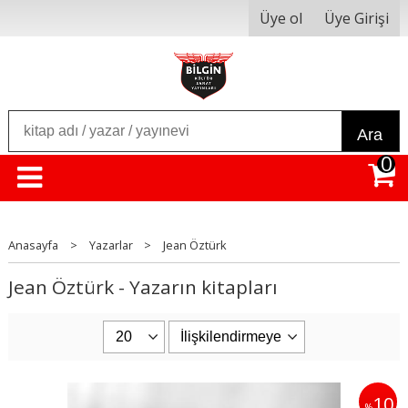
Üye ol
Üye Girişi
Ara
0
Anasayfa
>
Yazarlar
>
Jean Öztürk
Jean Öztürk - Yazarın kitapları
10
%