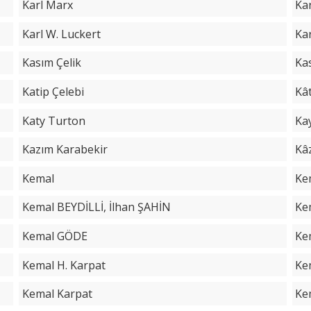
Karl Marx
Ka
Karl W. Luckert
Ka
Kasım Çelik
Kas
Katip Çelebi
Kâ
Katy Turton
Ka
Kazım Karabekir
Kâ
Kemal
Ke
Kemal BEYDİLLİ, İlhan ŞAHİN
Ke
Kemal GÖDE
Ke
Kemal H. Karpat
Ke
Kemal Karpat
Ke