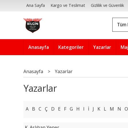
Ana Sayfa
Kargo ve Teslimat
Gizlilik ve Güvenlik
Anasayfa
Kategoriler
Yazarlar
Ma
Anasayfa
>
Yazarlar
Yazarlar
A
B
C
Ç
D
E
F
G
H
I
İ
J
K
L
M
N
O
K. Aslıhan Yener