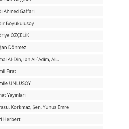
dı Ahmed Gaffari
dir Böyükulusoy
driye ÖZÇELİK
ğan Dönmez
al Al-Din, İbn Al-`Adim, Ali...
il Fırat
mile ÜNLÜSOY
at Yayınları
rasu, Korkmaz, Şen, Yunus Emre
ri Herbert