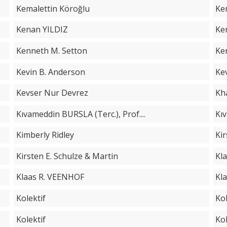
Kemalettin Köroğlu
Ke
Kenan YILDIZ
Ke
Kenneth M. Setton
Ke
Kevin B. Anderson
Kev
Kevser Nur Devrez
Kh
Kıvameddin BURSLA (Terc.), Prof....
Kı
Kimberly Ridley
Kir
Kirsten E. Schulze & Martin
Kl
Klaas R. VEENHOF
Kla
Kolektif
Kol
Kolektif
Kol