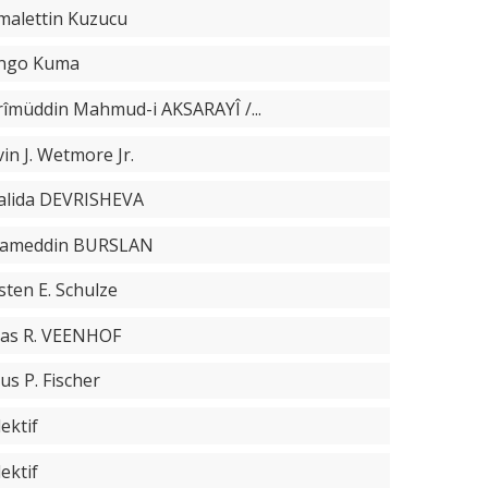
malettin Kuzucu
ngo Kuma
rîmüddin Mahmud-i AKSARAYÎ /...
in J. Wetmore Jr.
alida DEVRISHEVA
vameddin BURSLAN
sten E. Schulze
aas R. VEENHOF
us P. Fischer
ektif
ektif