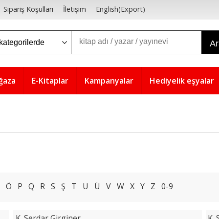
Sipariş Koşulları
İletişim
English(Export)
A
ğaza
E-Kitaplar
Kampanyalar
Hediyelik eşyalar
Ö
P
Q
R
S
Ş
T
U
Ü
V
W
X
Y
Z
0-9
K. Serdar Girginer
K. 