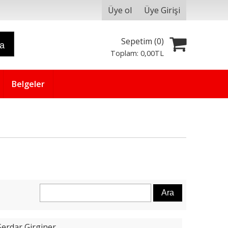
Üye ol
Üye Girişi
Sepetim (
0
)
ra
Toplam:
0
,00
TL
Belgeler
Serdar Girginer