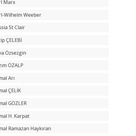
rl Marx
rl-Wilhelm Weeber
sia St Clair
tip ÇELEBİ
ya Özsezgin
zım ÖZALP
mal Arı
mal ÇELİK
mal GÖZLER
mal H. Karpat
mal Ramazan Haykıran