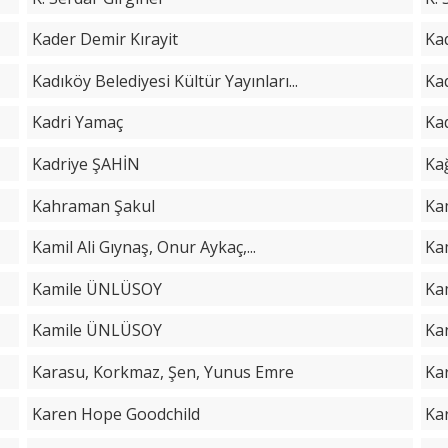
Kader Demir Kırayit
Ka
Kadıköy Belediyesi Kültür Yayınları...
Ka
Kadri Yamaç
Ka
Kadriye ŞAHİN
Ka
Kahraman Şakul
Kam
Kamil Ali Gıynaş, Onur Aykaç,...
Kam
Kamile ÜNLÜSOY
Ka
Kamile ÜNLÜSOY
Kan
Karasu, Korkmaz, Şen, Yunus Emre
Ka
Karen Hope Goodchild
Ka