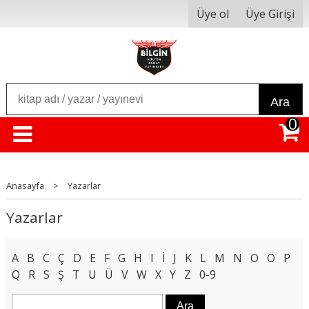
Üye ol
Üye Girişi
Ara
0
Anasayfa
>
Yazarlar
Yazarlar
A
B
C
Ç
D
E
F
G
H
I
İ
J
K
L
M
N
O
Ö
P
Q
R
S
Ş
T
U
Ü
V
W
X
Y
Z
0-9