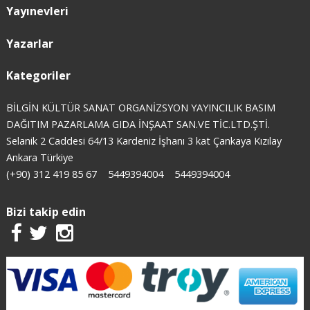
Yayınevleri
Yazarlar
Kategoriler
BİLGİN KÜLTÜR SANAT ORGANİZSYON YAYINCILIK BASIM
DAĞITIM PAZARLAMA GIDA İNŞAAT SAN.VE TİC.LTD.ŞTİ.
Selanik 2 Caddesi 64/13 Kardeniz İşhanı 3 kat Çankaya Kızılay
Ankara Türkiye
(+90) 312 419 85 67
5449394004
5449394004
Bizi takip edin