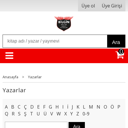
Üye ol
Üye Girişi
Ara
0
Anasayfa
>
Yazarlar
Yazarlar
A
B
C
Ç
D
E
F
G
H
I
İ
J
K
L
M
N
O
Ö
P
Q
R
S
Ş
T
U
Ü
V
W
X
Y
Z
0-9