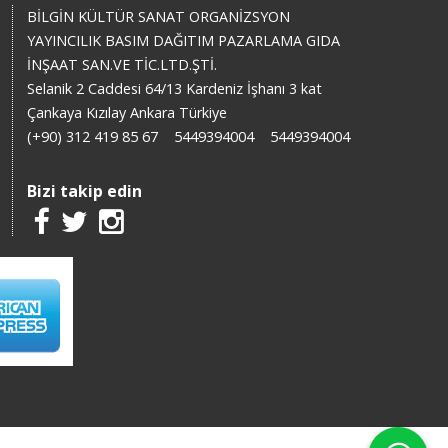
BİLGİN KÜLTÜR SANAT ORGANİZSYON
YAYINCILIK BASIM DAĞITIM PAZARLAMA GIDA
İNŞAAT SAN.VE TİC.LTD.ŞTİ.
Selanik 2 Caddesi 64/13 Kardeniz İşhanı 3 kat
Çankaya Kızılay Ankara Türkiye
(+90) 312 419 85 67
5449394004
5449394004
Bizi takip edin