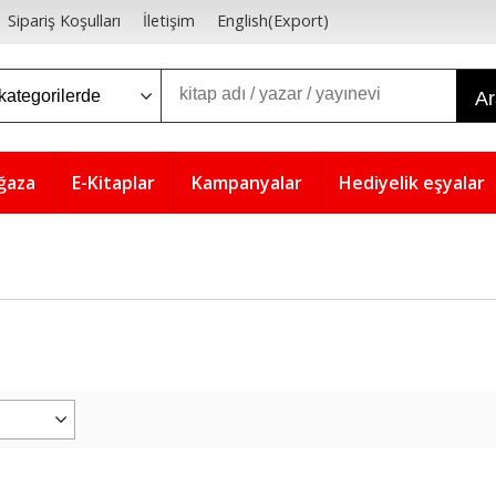
Sipariş Koşulları
İletişim
English(Export)
A
ğaza
E-Kitaplar
Kampanyalar
Hediyelik eşyalar