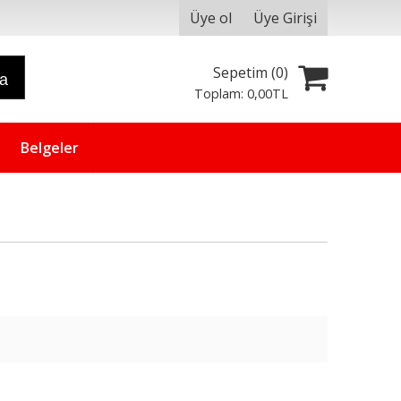
Üye ol
Üye Girişi
Sepetim (
0
)
ra
Toplam:
0
,00
TL
Belgeler