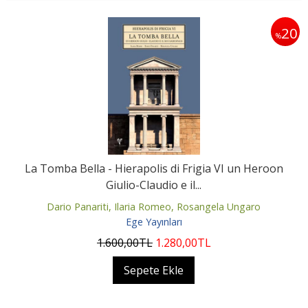
20
%
La Tomba Bella - Hierapolis di Frigia VI un Heroon
Giulio-Claudio e il...
Dario Panariti, Ilaria Romeo, Rosangela Ungaro
Ege Yayınları
1.600
,00
TL
1.280
,00
TL
Sepete Ekle