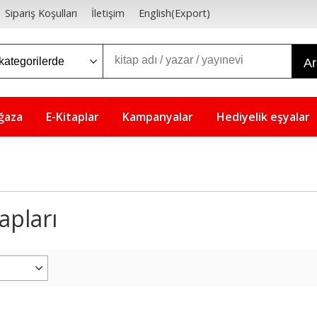
Sipariş Koşulları
İletişim
English(Export)
A
ğaza
E-Kitaplar
Kampanyalar
Hediyelik eşyalar
apları