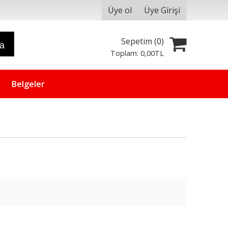
Üye ol
Üye Girişi
Sepetim (
0
)
ra
Toplam:
0
,00
TL
Belgeler