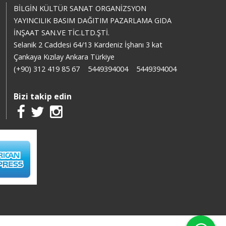
BİLGİN KÜLTÜR SANAT ORGANİZSYON
YAYINCILIK BASIM DAĞITIM PAZARLAMA GIDA
İNŞAAT SAN.VE TİC.LTD.ŞTİ.
Selanik 2 Caddesi 64/13 Kardeniz İşhanı 3 kat
Çankaya Kızılay Ankara Türkiye
(+90) 312 419 85 67
5449394004
5449394004
Bizi takip edin