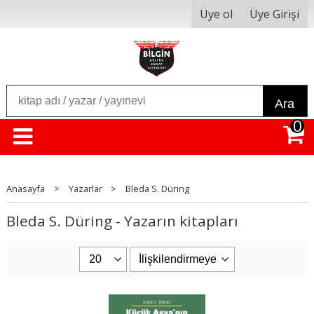
Üye ol
Üye Girişi
Ara
0
Anasayfa
>
Yazarlar
>
Bleda S. Düring
Bleda S. Düring - Yazarın kitapları