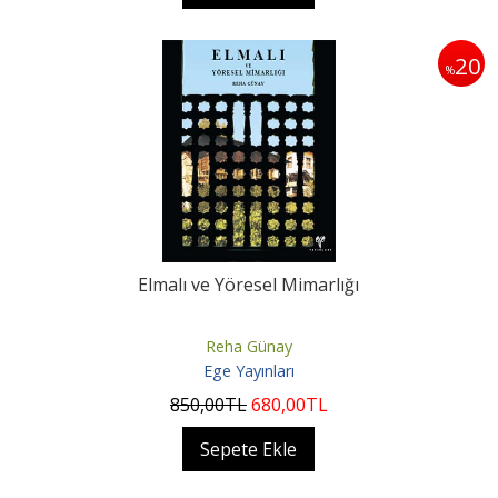
20
%
Elmalı ve Yöresel Mimarlığı
Reha Günay
Ege Yayınları
850
,00
TL
680
,00
TL
Sepete Ekle