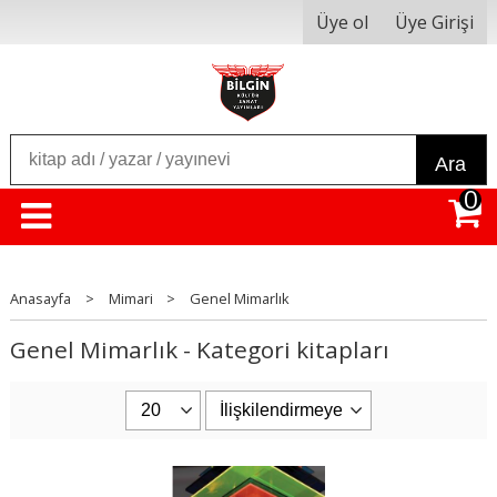
Üye ol
Üye Girişi
Ara
0
Anasayfa
>
Mimari
>
Genel Mimarlık
Genel Mimarlık - Kategori kitapları