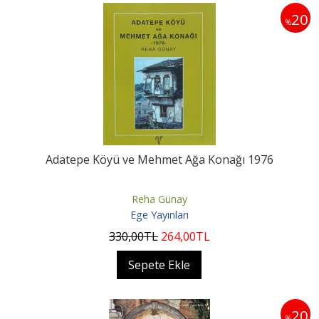
20
%
Adatepe Köyü ve Mehmet Ağa Konağı 1976
Reha Günay
Ege Yayınları
330
,00
TL
264
,00
TL
Sepete Ekle
20
%