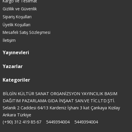
Kargo ve Teslimat
Gizlilik ve Güvenlik
Sipariş Koşulları
Üyelik Koşulları
Mesafeli Satış Sözleşmesi
İletişim
Yayınevleri
Yazarlar
Kategoriler
BİLGİN KÜLTÜR SANAT ORGANİZSYON YAYINCILIK BASIM
DAĞITIM PAZARLAMA GIDA İNŞAAT SAN.VE TİC.LTD.ŞTİ.
Selanik 2 Caddesi 64/13 Kardeniz İşhanı 3 kat Çankaya Kızılay
Ankara Türkiye
(+90) 312 419 85 67
5449394004
5449394004