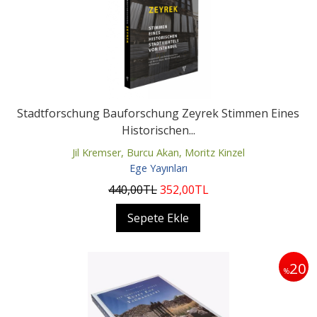
Stadtforschung Bauforschung Zeyrek Stimmen Eines
Historischen...
Jil Kremser, Burcu Akan, Moritz Kinzel
Ege Yayınları
440
,00
TL
352
,00
TL
Sepete Ekle
20
%