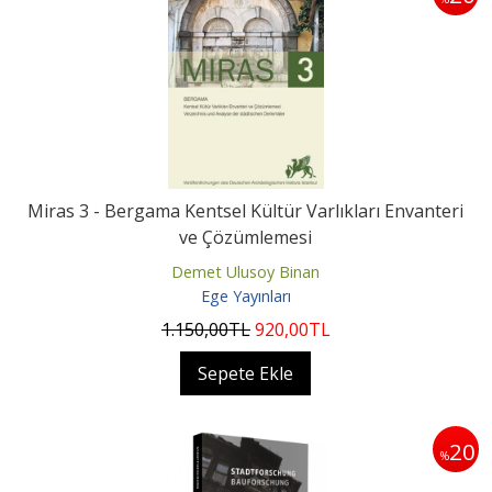
Miras 3 - Bergama Kentsel Kültür Varlıkları Envanteri
ve Çözümlemesi
Demet Ulusoy Binan
Ege Yayınları
1.150
,00
TL
920
,00
TL
Sepete Ekle
20
%