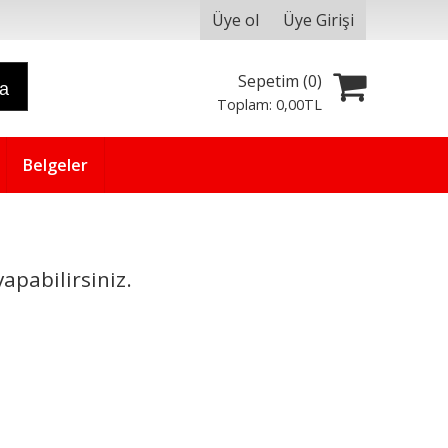
Üye ol
Üye Girişi
Sepetim (
0
)
ra
Toplam:
0
,00
TL
Belgeler
apabilirsiniz.