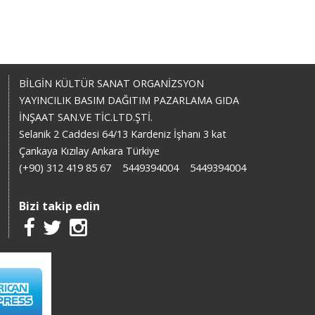
BİLGİN KÜLTÜR SANAT ORGANİZSYON
YAYINCILIK BASIM DAĞITIM PAZARLAMA GIDA
İNŞAAT SAN.VE TİC.LTD.ŞTİ.
Selanik 2 Caddesi 64/13 Kardeniz İşhanı 3 kat
Çankaya Kızılay Ankara Türkiye
(+90) 312 419 85 67
5449394004
5449394004
Bizi takip edin