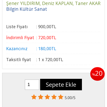
Şener YILDIRIM,
Deniz KAPLAN,
Taner AKAR
Bilgin Kültür Sanat
Liste Fiyatı
:
900
,00
TL
İndirimli Fiyat
:
720
,00
TL
Kazancınız
:
180
,00
TL
Taksitli fiyat
:
1 x
720
,00
TL
20
%
Sepete Ekle
5.00/5