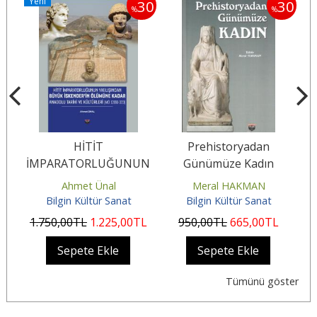
Yeni
30
30
%
%
u
HİTİT
Prehistoryadan
İMPARATORLUĞUNUN
Günümüze Kadın
YIKILIŞINDAN BÜYÜK
Ahmet Ünal
Meral HAKMAN
İSKENDER’İN ÖLÜMÜNE
Bilgin Kültür Sanat
Bilgin Kültür Sanat
KADAR...
1.750
,00
TL
1.225
,00
TL
950
,00
TL
665
,00
TL
4
Sepete Ekle
Sepete Ekle
Tümünü göster