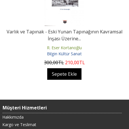
Varlık ve Tapınak - Eski Yunan Tapınağının Kavramsal
İnşası Üzerine...
R. Eser Kortanoğlu
Bilgin Kültür Sanat
300
,00
TL
210
,00
TL
Sepete Ekle
Müşteri Hizmetleri
Hakkımızda
Kargo ve Teslimat