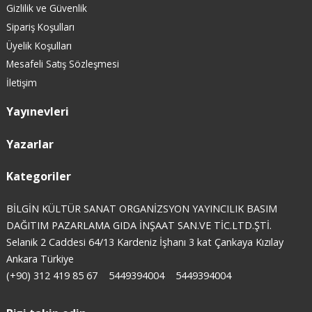
Gizlilik ve Güvenlik
Sipariş Koşulları
Üyelik Koşulları
Mesafeli Satış Sözleşmesi
İletişim
Yayınevleri
Yazarlar
Kategoriler
BİLGİN KÜLTÜR SANAT ORGANİZSYON YAYINCILIK BASIM
DAĞITIM PAZARLAMA GIDA İNŞAAT SAN.VE TİC.LTD.ŞTİ.
Selanik 2 Caddesi 64/13 Kardeniz İşhanı 3 kat Çankaya Kızılay
Ankara Türkiye
(+90) 312 419 85 67
5449394004
5449394004