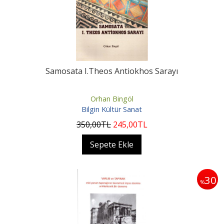
Samosata I.Theos Antiokhos Sarayı
Orhan Bingöl
Bilgin Kültür Sanat
350
,00
TL
245
,00
TL
Sepete Ekle
30
%