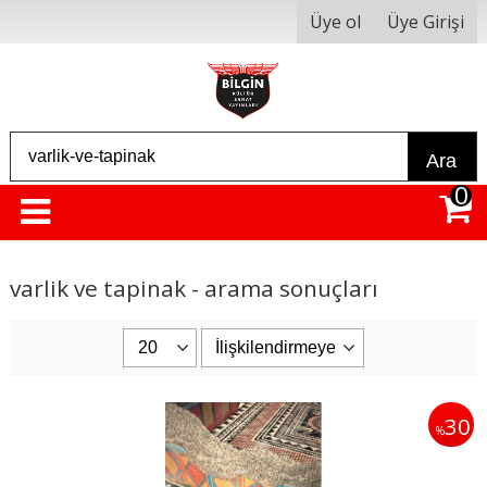
Üye ol
Üye Girişi
Ara
0
varlik ve tapinak - arama sonuçları
30
%