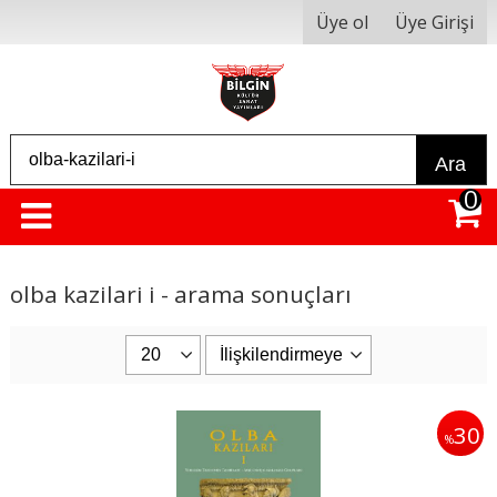
Üye ol
Üye Girişi
Ara
0
olba kazilari i - arama sonuçları
30
%