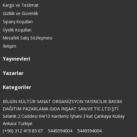
Kargo ve Teslimat
Gizlilik ve Güvenlik
Sipariş Koşulları
Üyelik Koşulları
Mesafeli Satış Sözleşmesi
İletişim
Yayınevleri
Yazarlar
Kategoriler
BİLGİN KÜLTÜR SANAT ORGANİZSYON YAYINCILIK BASIM
DAĞITIM PAZARLAMA GIDA İNŞAAT SAN.VE TİC.LTD.ŞTİ.
Selanik 2 Caddesi 64/13 Kardeniz İşhanı 3 kat Çankaya Kızılay
Ankara Türkiye
(+90) 312 419 85 67
5449394004
5449394004