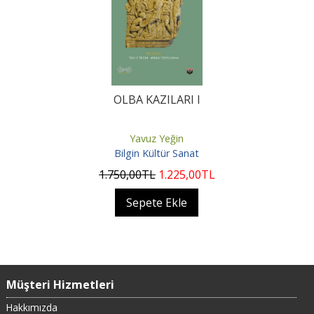
OLBA KAZILARI I
Yavuz Yeğin
Bilgin Kültür Sanat
1.750
,00
TL
1.225
,00
TL
Sepete Ekle
Müşteri Hizmetleri
Hakkımızda