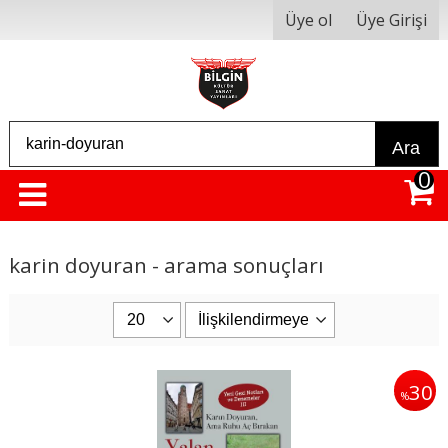
Üye ol
Üye Girişi
Ara
0
karin doyuran - arama sonuçları
30
%