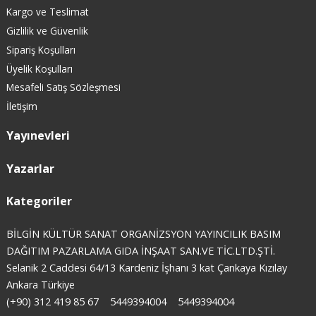
Kargo ve Teslimat
Gizlilik ve Güvenlik
Sipariş Koşulları
Üyelik Koşulları
Mesafeli Satış Sözleşmesi
İletişim
Yayınevleri
Yazarlar
Kategoriler
BİLGİN KÜLTÜR SANAT ORGANİZSYON YAYINCILIK BASIM
DAĞITIM PAZARLAMA GIDA İNŞAAT SAN.VE TİC.LTD.ŞTİ.
Selanik 2 Caddesi 64/13 Kardeniz İşhanı 3 kat Çankaya Kızılay
Ankara Türkiye
(+90) 312 419 85 67
5449394004
5449394004