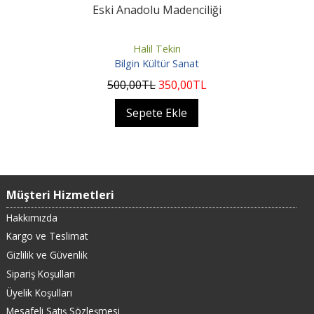
Eski Anadolu Madenciliği
Halil Tekin
Bilgin Kültür Sanat
500
,00
TL
350
,00
TL
Sepete Ekle
Müşteri Hizmetleri
Hakkımızda
Kargo ve Teslimat
Gizlilik ve Güvenlik
Sipariş Koşulları
Üyelik Koşulları
Mesafeli Satış Sözleşmesi