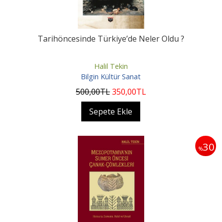
Tarihöncesinde Türkiye’de Neler Oldu ?
Halil Tekin
Bilgin Kültür Sanat
500
,00
TL
350
,00
TL
Sepete Ekle
30
%