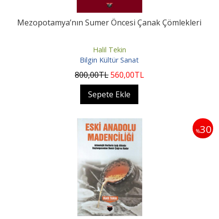
Mezopotamya’nın Sumer Öncesi Çanak Çömlekleri
Halil Tekin
Bilgin Kültür Sanat
800
,00
TL
560
,00
TL
Sepete Ekle
30
%