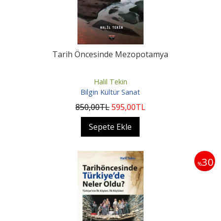
Tarih Öncesinde Mezopotamya
Halil Tekin
Bilgin Kültür Sanat
850
,00
TL
595
,00
TL
Sepete Ekle
30
%