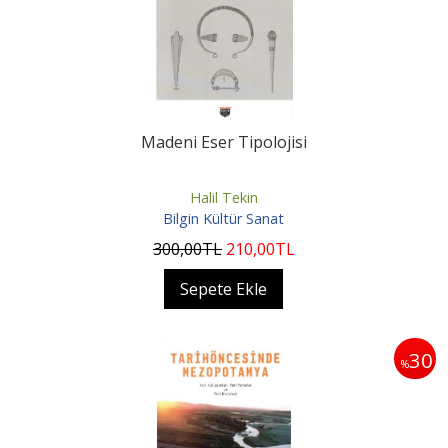
Madeni Eser Tipolojisi
Halil Tekin
Bilgin Kültür Sanat
300
,00
TL
210
,00
TL
Sepete Ekle
30
%