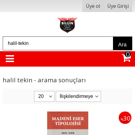
Üye ol
Üye Girişi
Ara
0
halil tekin - arama sonuçları
30
%