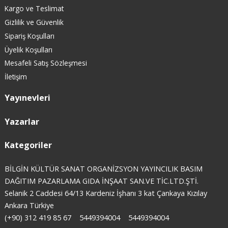
Kargo ve Teslimat
Gizlilik ve Güvenlik
Sipariş Koşulları
Üyelik Koşulları
Mesafeli Satış Sözleşmesi
İletişim
Yayınevleri
Yazarlar
Kategoriler
BİLGİN KÜLTÜR SANAT ORGANİZSYON YAYINCILIK BASIM
DAĞITIM PAZARLAMA GIDA İNŞAAT SAN.VE TİC.LTD.ŞTİ.
Selanik 2 Caddesi 64/13 Kardeniz İşhanı 3 kat Çankaya Kızılay
Ankara Türkiye
(+90) 312 419 85 67
5449394004
5449394004