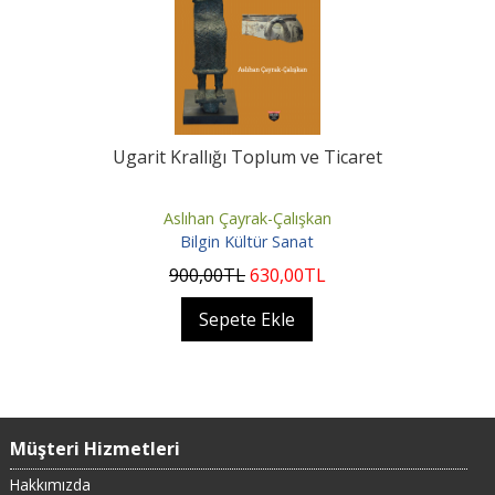
Ugarit Krallığı Toplum ve Ticaret
Aslıhan Çayrak-Çalışkan
Bilgin Kültür Sanat
900
,00
TL
630
,00
TL
Sepete Ekle
Müşteri Hizmetleri
Hakkımızda