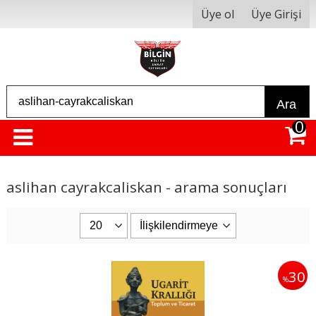
Üye ol
Üye Girişi
Ara
0
aslihan cayrakcaliskan - arama sonuçları
30
%