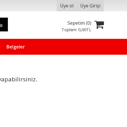
Üye ol
Üye Girişi
Sepetim (
0
)
ra
Toplam:
0
,00
TL
Belgeler
apabilirsiniz.