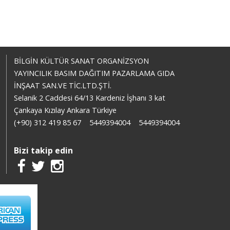
BİLGİN KÜLTÜR SANAT ORGANİZSYON
YAYINCILIK BASIM DAĞITIM PAZARLAMA GIDA
İNŞAAT SAN.VE TİC.LTD.ŞTİ.
Selanik 2 Caddesi 64/13 Kardeniz İşhanı 3 kat
Çankaya Kızılay Ankara Türkiye
(+90) 312 419 85 67
5449394004
5449394004
Bizi takip edin