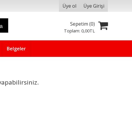
Üye ol
Üye Girişi
Sepetim (
0
)
ra
Toplam:
0
,00
TL
Belgeler
apabilirsiniz.