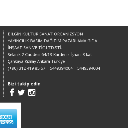
BİLGİN KÜLTÜR SANAT ORGANİZSYON
YAYINCILIK BASIM DAĞITIM PAZARLAMA GIDA
İNŞAAT SAN.VE TİC.LTD.ŞTİ.
Selanik 2 Caddesi 64/13 Kardeniz İşhanı 3 kat
Çankaya Kızılay Ankara Türkiye
(+90) 312 419 85 67
5449394004
5449394004
Bizi takip edin