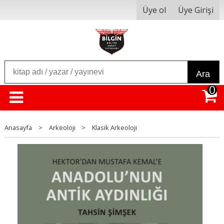
Üye ol
Üye Girişi
Ara
0
Anasayfa
>
Arkeoloji
>
Klasik Arkeoloji