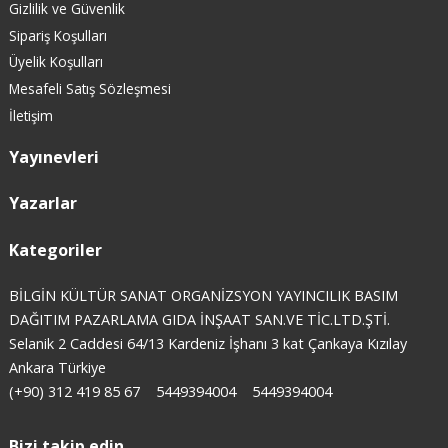
Gizlilik ve Güvenlik
Sipariş Koşulları
Üyelik Koşulları
Mesafeli Satış Sözleşmesi
İletişim
Yayınevleri
Yazarlar
Kategoriler
BİLGİN KÜLTÜR SANAT ORGANİZSYON YAYINCILIK BASIM
DAĞITIM PAZARLAMA GIDA İNŞAAT SAN.VE TİC.LTD.ŞTİ.
Selanik 2 Caddesi 64/13 Kardeniz İşhanı 3 kat Çankaya Kızılay
Ankara Türkiye
(+90) 312 419 85 67
5449394004
5449394004
Bizi takip edin