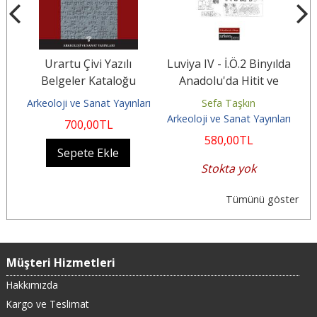
Urartu Çivi Yazılı
Luviya IV - İ.Ö.2 Binyılda
L
En
Belgeler Kataloğu
Anadolu'da Hitit ve
v
Luvilerin Dinsel...
T
imansky
Arkeoloji ve Sanat Yayınları
Sefa Taşkın
arı
Arkeoloji ve Sanat Yayınları
Ar
700
,00
TL
580
,00
TL
Sepete Ekle
Stokta yok
Tümünü göster
Müşteri Hizmetleri
Hakkımızda
Kargo ve Teslimat