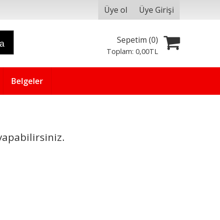
Üye ol
Üye Girişi
Sepetim (
0
)
ra
Toplam:
0
,00
TL
Belgeler
apabilirsiniz.