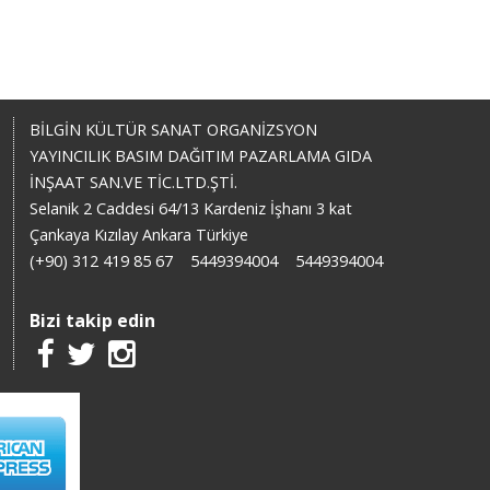
BİLGİN KÜLTÜR SANAT ORGANİZSYON
YAYINCILIK BASIM DAĞITIM PAZARLAMA GIDA
İNŞAAT SAN.VE TİC.LTD.ŞTİ.
Selanik 2 Caddesi 64/13 Kardeniz İşhanı 3 kat
Çankaya Kızılay Ankara Türkiye
(+90) 312 419 85 67
5449394004
5449394004
Bizi takip edin