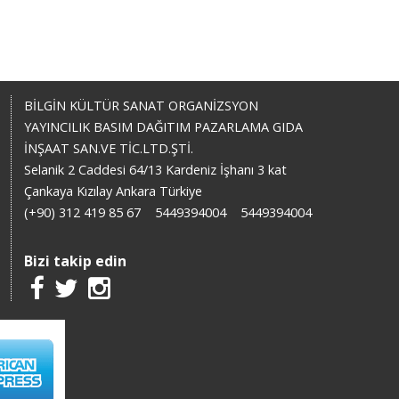
BİLGİN KÜLTÜR SANAT ORGANİZSYON
YAYINCILIK BASIM DAĞITIM PAZARLAMA GIDA
İNŞAAT SAN.VE TİC.LTD.ŞTİ.
Selanik 2 Caddesi 64/13 Kardeniz İşhanı 3 kat
Çankaya Kızılay Ankara Türkiye
(+90) 312 419 85 67
5449394004
5449394004
Bizi takip edin