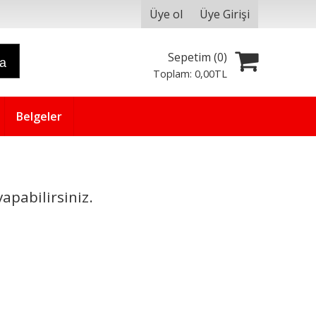
Üye ol
Üye Girişi
Sepetim (
0
)
ra
Toplam:
0
,00
TL
Belgeler
apabilirsiniz.