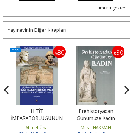
Tümünü göster
Yayınevinin Diğer Kitapları
Yeni
30
30
%
%
u
HİTİT
Prehistoryadan
İMPARATORLUĞUNUN
Günümüze Kadın
YIKILIŞINDAN BÜYÜK
Ahmet Ünal
Meral HAKMAN
İSKENDER’İN ÖLÜMÜNE