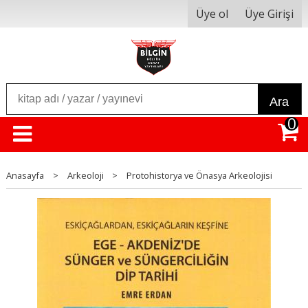
Üye ol
Üye Girişi
Ara
0
Anasayfa
>
Arkeoloji
>
Protohistorya ve Önasya Arkeolojisi