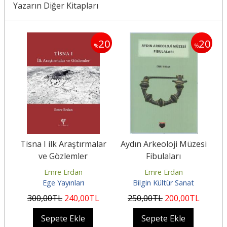
Yazarın Diğer Kitapları
20
20
20
%
%
si
Tisna I ilk Araştırmalar
Aydın Arkeoloji Müzesi
T
ve Gözlemler
Fibulaları
Emre Erdan
Emre Erdan
Ege Yayınları
Bilgin Kültür Sanat
300
,00
TL
240
,00
TL
250
,00
TL
200
,00
TL
Sepete Ekle
Sepete Ekle