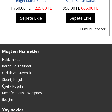
Bilgin Kültür Sanat
Bilgin Kültür Sanat
KADAR...
1.750
,00
TL
1.225
,00
TL
950
,00
TL
665
,00
TL
4
Sepete Ekle
Sepete Ekle
Tümünü göster
Müşteri Hizmetleri
Hakkımızda
Kargo ve Teslimat
Gizlilik ve Güvenlik
Sipariş Koşulları
Üyelik Koşulları
Mesafeli Satış Sözleşmesi
İletişim
Yayınevleri