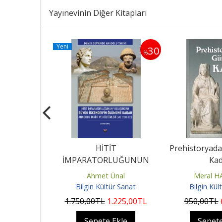
Yayınevinin Diğer Kitapları
Yeni
30
%
 Anadolu
HİTİT
Prehistoryad
İMPARATORLUĞUNUN
Kad
YIKILIŞINDAN BÜYÜK
TÜRK
Ahmet Ünal
Meral 
İSKENDER’İN ÖLÜMÜNE
ür Sanat
Bilgin Kültür Sanat
Bilgin Kül
KADAR...
TL
1.750
,00
TL
1.225
,00
TL
950
,00
TL
Ekle
Sepete Ekle
Sepete