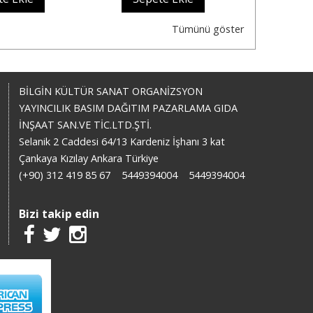
Tümünü göster
BİLGİN KÜLTÜR SANAT ORGANİZSYON
YAYINCILIK BASIM DAĞITIM PAZARLAMA GIDA
İNŞAAT SAN.VE TİC.LTD.ŞTİ.
Selanik 2 Caddesi 64/13 Kardeniz İşhanı 3 kat
Çankaya Kızılay Ankara Türkiye
(+90) 312 419 85 67
5449394004
5449394004
Bizi takip edin