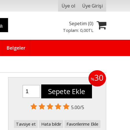
Üye ol
Üye Girişi
Sepetim (
0
)
ra
Toplam:
0
,00
TL
Belgeler
30
%
Sepete Ekle
5.00/5
Tavsiye et
Hata bildir
Favorilerime Ekle