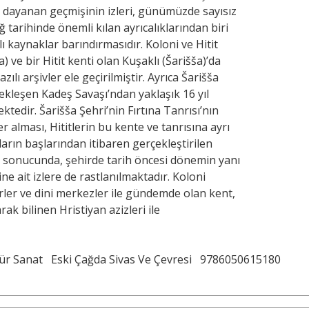
e dayanan geçmişinin izleri, günümüzde sayısız
ğ tarihinde önemli kılan ayrıcalıklarından biri
ı kaynaklar barındırmasıdır. Koloni ve Hitit
ve bir Hitit kenti olan Kuşaklı (Šarišša)’da
ılı arşivler ele geçirilmiştir. Ayrıca Šarišša
çekleşen Kadeş Savaşı’ndan yaklaşık 16 yıl
edir. Šarišša Şehri’nin Fırtına Tanrısı’nın
 alması, Hititlerin bu kente ve tanrısına ayrı
ların başlarından itibaren gerçekleştirilen
rı sonucunda, şehirde tarih öncesi dönemin yanı
ne ait izlere de rastlanılmaktadır. Koloni
erler ve dini merkezler ile gündemde olan kent,
k bilinen Hristiyan azizleri ile
tür Sanat
Eski Çağda Sivas Ve Çevresi
9786050615180