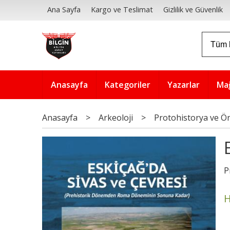
Ana Sayfa
Kargo ve Teslimat
Gizlilik ve Güvenlik
Anasayfa
Kategoriler
Yazarlar
Ma
Anasayfa
>
Arkeoloji
>
Protohistorya ve Ön
P
H