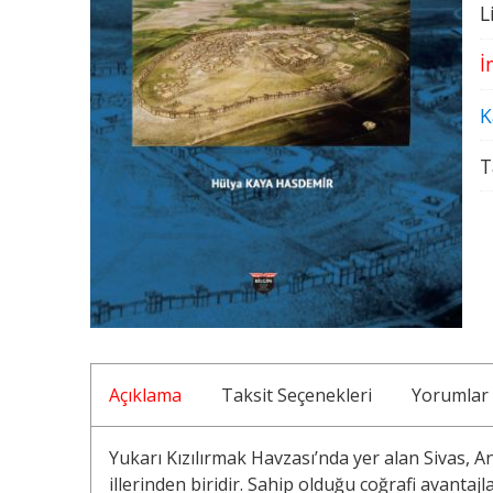
L
İ
K
T
Açıklama
Taksit Seçenekleri
Yorumlar
Yukarı Kızılırmak Havzası’nda yer alan Sivas, 
illerinden biridir. Sahip olduğu coğrafi avanta