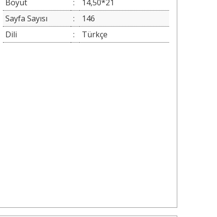
Boyut
:
14,50*21
Sayfa Sayısı
:
146
Dili
:
Türkçe