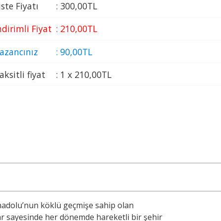
iste Fiyatı
:
300
,00
TL
ndirimli Fiyat
:
210
,00
TL
azancınız
:
90
,00
TL
aksitli fiyat
:
1 x
210
,00
TL
Anadolu’nun köklü geçmişe sahip olan
jlar sayesinde her dönemde hareketli bir şehir