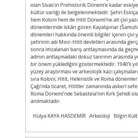
olan Sivas’ın Prehistorik Dönem’e kadar eskiy
kültür varlığı ile belgelenmektedir. Şehri Eskiça
hem Koloni hem de Hitit Dönemi’ne ait çivi yazıl
dönemlerinde iskân gören Kayalıpınar (Šamuha) 
dönemleri hakkında önemli bilgiler içeren çivi yaz
şehrinin adı Mısır-Hitit devletleri arasında ger
sonra imzalanan barış antlaşmasında da geçmekt
adının antlaşmadaki dokuz tanrının arasında yer
bir önem yüklediğini göstermektedir. 1940’lı yıl
yüzey araştırması ve arkeolojik kazı çalışmala
sıra Koloni, Hitit, Helenistik ve Roma dönemleri
Çağı’nda ticaret, Hititler zamanında askeri sef
Roma Dönemi’nde Sebasteia’nın Kırk Şehidi olara
anılmaktadır.
Hülya KAYA HASDEMİR
Arkeoloji
Bilgin Kül