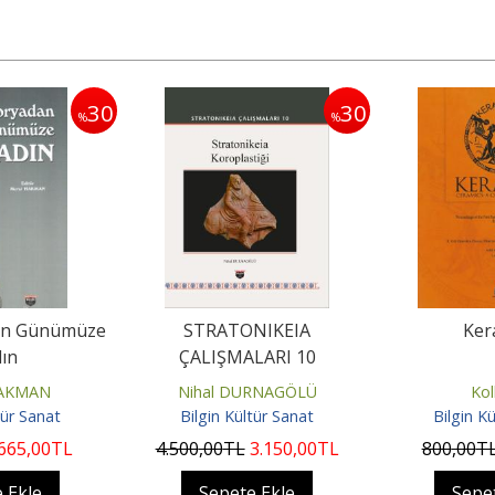
30
30
%
%
an Günümüze
STRATONIKEIA
Ker
ın
ÇALIŞMALARI 10
HAKMAN
Nihal DURNAGÖLÜ
Kol
tür Sanat
Bilgin Kültür Sanat
Bilgin K
665
,00
TL
4.500
,00
TL
3.150
,00
TL
800
,00
T
 Ekle
Sepete Ekle
Sepe