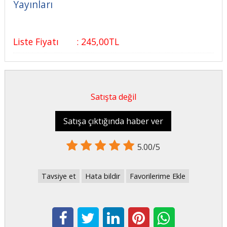
Yayınları
Liste Fiyatı
:
245
,00
TL
Satışta değil
Satışa çıktığında haber ver
5.00/5
Tavsiye et
Hata bildir
Favorilerime Ekle