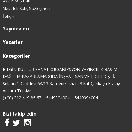
Üyelik Koşulları
Mesafeli Satış Sözleşmesi
İletişim
Yayınevleri
Yazarlar
Kategoriler
BİLGİN KÜLTÜR SANAT ORGANİZSYON YAYINCILIK BASIM
DAĞITIM PAZARLAMA GIDA İNŞAAT SAN.VE TİC.LTD.ŞTİ.
Selanik 2 Caddesi 64/13 Kardeniz İşhanı 3 kat Çankaya Kızılay
Ankara Türkiye
(+90) 312 419 85 67
5449394004
5449394004
Bizi takip edin