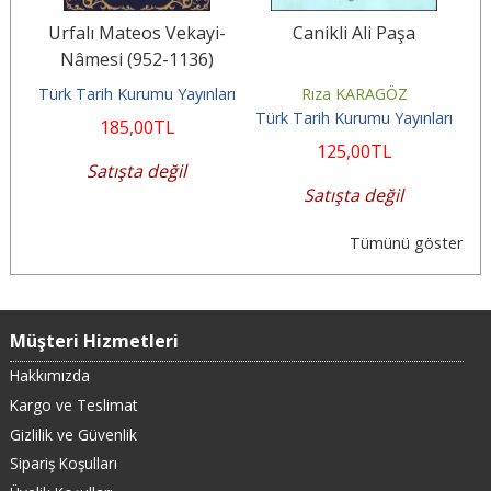
si
Urfalı Mateos Vekayi-
Canikli Ali Paşa
i
Nâmesi (952-1136)
Papaz Grigor'un Zeyli
Türk Tarih Kurumu Yayınları
Rıza KARAGÖZ
Câ
(1136-1162)
arı
Türk Tarih Kurumu Yayınları
Tü
185
,00
TL
125
,00
TL
Satışta değil
Satışta değil
Tümünü göster
Müşteri Hizmetleri
Hakkımızda
Kargo ve Teslimat
Gizlilik ve Güvenlik
Sipariş Koşulları