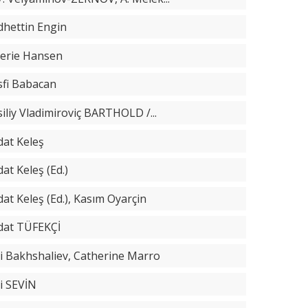
dhettin Engin
lerie Hansen
sfi Babacan
iliy Vladimiroviç BARTHOLD /...
dat Keleş
at Keleş (Ed.)
at Keleş (Ed.), Kasım Oyarçin
dat TÜFEKÇİ
li Bakhshaliev, Catherine Marro
li SEVİN