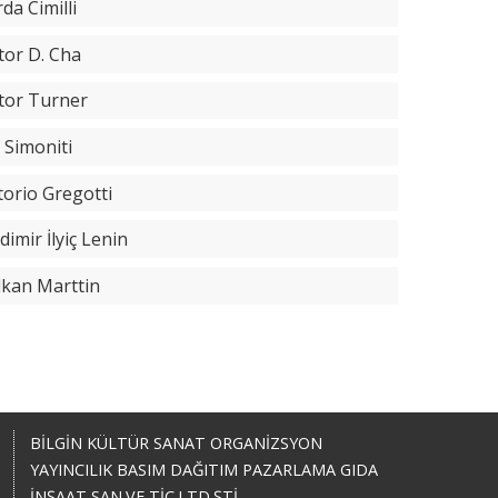
da Cimilli
tor D. Cha
ctor Turner
 Simoniti
torio Gregotti
dimir İlyiç Lenin
lkan Marttin
BİLGİN KÜLTÜR SANAT ORGANİZSYON
YAYINCILIK BASIM DAĞITIM PAZARLAMA GIDA
İNŞAAT SAN.VE TİC.LTD.ŞTİ.