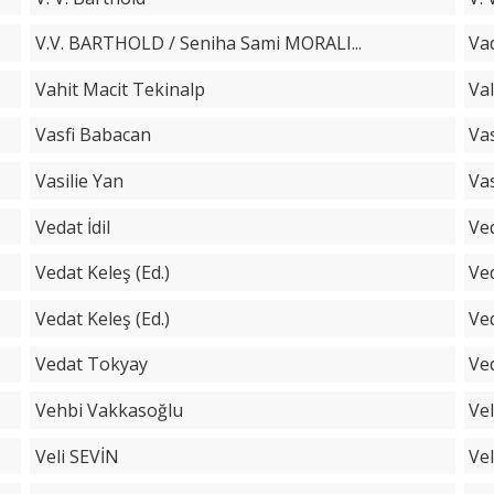
V.V. BARTHOLD / Seniha Sami MORALI...
Va
Vahit Macit Tekinalp
Va
Vasfi Babacan
Va
Vasilie Yan
Vas
Vedat İdil
Ve
Vedat Keleş (Ed.)
Ved
Vedat Keleş (Ed.)
Ved
Vedat Tokyay
Ve
Vehbi Vakkasoğlu
Ve
Veli SEVİN
Ve