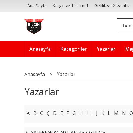
Ana Sayfa
Kargo ve Teslimat
Gizlilik ve Güvenlik
Anasayfa
Kategoriler
Yazarlar
Ma
Anasayfa
>
Yazarlar
Yazarlar
A
B
C
Ç
D
E
F
G
H
I
İ
J
K
L
M
N
O
V. ŞALEKENOV, N.O. Aldaber GENOV