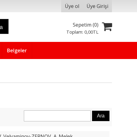
Üye ol
Üye Girişi
Sepetim (
0
)
ra
Toplam:
0
,00
TL
Belgeler
V. Velyaminov-ZERNOV, A. Melek...