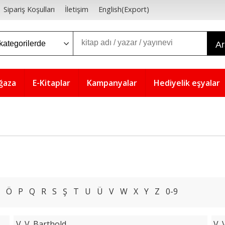
Sipariş Koşulları
İletişim
English(Export)
A
ğaza
E-Kitaplar
Kampanyalar
Hediyelik eşyalar
Ö
P
Q
R
S
Ş
T
U
Ü
V
W
X
Y
Z
0-9
V. V. Barthold
V. 