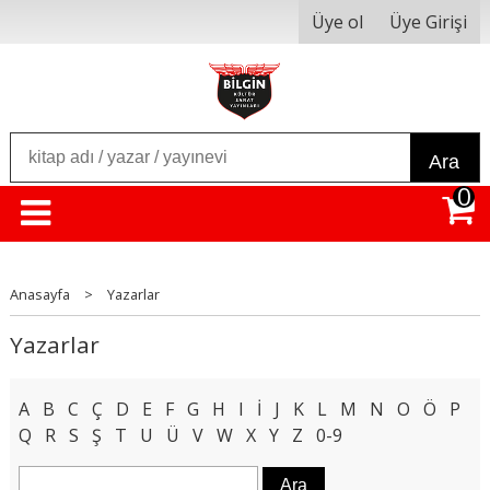
Üye ol
Üye Girişi
Ara
0
Anasayfa
>
Yazarlar
Yazarlar
A
B
C
Ç
D
E
F
G
H
I
İ
J
K
L
M
N
O
Ö
P
Q
R
S
Ş
T
U
Ü
V
W
X
Y
Z
0-9