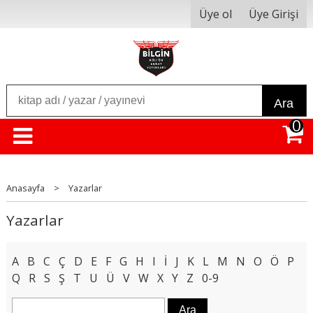
Üye ol
Üye Girişi
Ara
0
Anasayfa
>
Yazarlar
Yazarlar
A
B
C
Ç
D
E
F
G
H
I
İ
J
K
L
M
N
O
Ö
P
Q
R
S
Ş
T
U
Ü
V
W
X
Y
Z
0-9