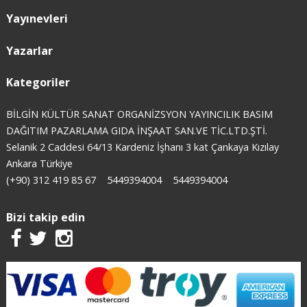
Yayınevleri
Yazarlar
Kategoriler
BİLGİN KÜLTÜR SANAT ORGANİZSYON YAYINCILIK BASIM
DAĞITIM PAZARLAMA GIDA İNŞAAT SAN.VE TİC.LTD.ŞTİ.
Selanik 2 Caddesi 64/13 Kardeniz İşhanı 3 kat Çankaya Kızılay
Ankara Türkiye
(+90) 312 419 85 67
5449394004
5449394004
Bizi takip edin