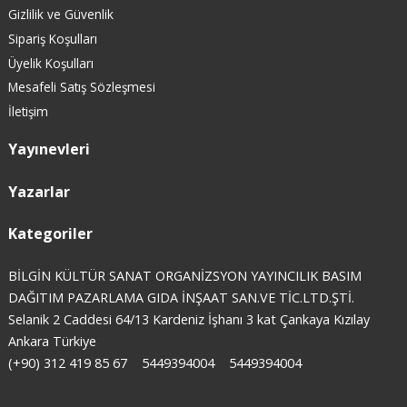
Gizlilik ve Güvenlik
Sipariş Koşulları
Üyelik Koşulları
Mesafeli Satış Sözleşmesi
İletişim
Yayınevleri
Yazarlar
Kategoriler
BİLGİN KÜLTÜR SANAT ORGANİZSYON YAYINCILIK BASIM
DAĞITIM PAZARLAMA GIDA İNŞAAT SAN.VE TİC.LTD.ŞTİ.
Selanik 2 Caddesi 64/13 Kardeniz İşhanı 3 kat Çankaya Kızılay
Ankara Türkiye
(+90) 312 419 85 67
5449394004
5449394004