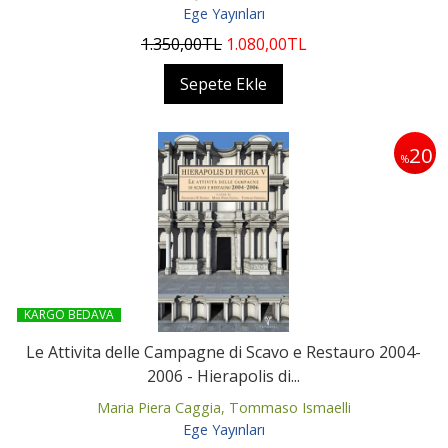
Ege Yayınları
1.350
,00
TL
1.080
,00
TL
Sepete Ekle
20
%
KARGO BEDAVA
Le Attivita delle Campagne di Scavo e Restauro 2004-
2006 - Hierapolis di...
Maria Piera Caggia, Tommaso Ismaelli
Ege Yayınları