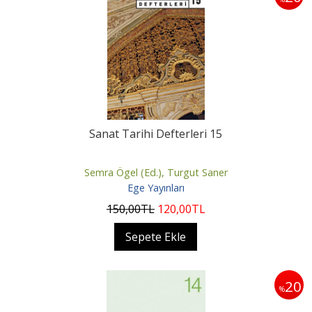
Sanat Tarihi Defterleri 15
Semra Ögel (Ed.), Turgut Saner
Ege Yayınları
150
,00
TL
120
,00
TL
Sepete Ekle
20
%