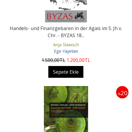
Handels- und Finanzgebaren in der Agais im 5. Jh v.
Chr. - BYZAS 18...
Anja Slawisch
Ege Yayınları
1.500
,00
TL
1.200
,00
TL
Sepete Ekle
20
%