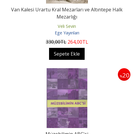
Van Kalesi Urartu Kral Mezarları ve Altıntepe Halk
Mezarlığı
Veli Sevin
Ege Yayınları
330
,00
TL
264
,00
TL
Sepete Ekle
20
%