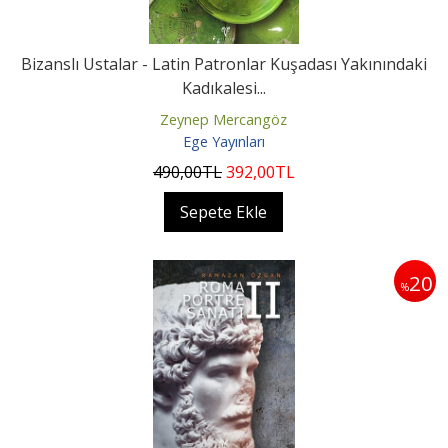
Bizanslı Ustalar - Latin Patronlar Kuşadası Yakınındaki
Kadıkalesi...
Zeynep Mercangöz
Ege Yayınları
490
,00
TL
392
,00
TL
Sepete Ekle
20
%