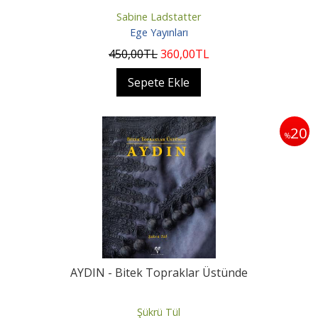
Sabine Ladstatter
Ege Yayınları
450
,00
TL
360
,00
TL
Sepete Ekle
20
%
AYDIN - Bitek Topraklar Üstünde
Şükrü Tül