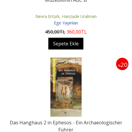
Müzebilimin ABC'si
Nevra Ertürk, Hanzade Uralman
Ege Yayınları
450
,00
TL
360
,00
TL
Sepete Ekle
20
%
Das Hanghaus 2 in Ephesos - Ein Archaeologischer
Führer