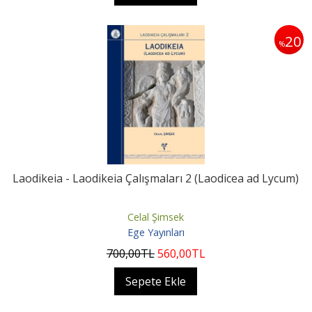
20
%
Laodikeia - Laodikeia Çalışmaları 2 (Laodicea ad Lycum)
Celal Şimsek
Ege Yayınları
700
,00
TL
560
,00
TL
Sepete Ekle