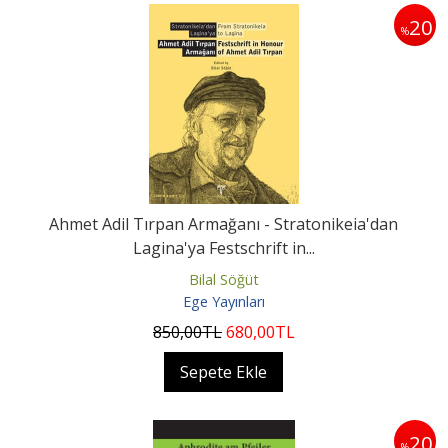
20
%
Ahmet Adil Tırpan Armağanı - Stratonikeia'dan
Lagina'ya Festschrift in...
Bilal Söğüt
Ege Yayınları
850
,00
TL
680
,00
TL
Sepete Ekle
20
%