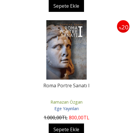
Sepete Ekle
20
%
Roma Portre Sanatı I
Ramazan Özgan
Ege Yayınları
1.000
,00
TL
800
,00
TL
Sepete Ekle