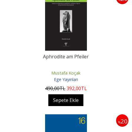
Aphrodite am Pfeiler
Mustafa Koçak
Ege Yayınları
490
,00
TL
392
,00
TL
Sepete Ekle
20
%