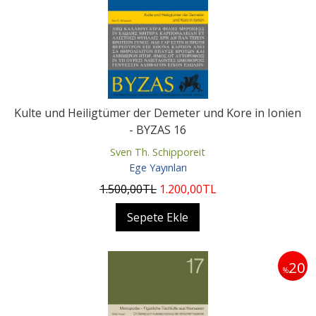
Kulte und Heiligtümer der Demeter und Kore in Ionien
- BYZAS 16
Sven Th. Schipporeit
Ege Yayınları
1.500
,00
TL
1.200
,00
TL
Sepete Ekle
20
%