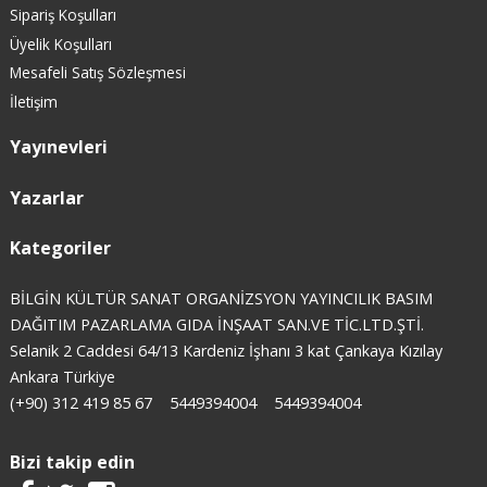
Sipariş Koşulları
Üyelik Koşulları
Mesafeli Satış Sözleşmesi
İletişim
Yayınevleri
Yazarlar
Kategoriler
BİLGİN KÜLTÜR SANAT ORGANİZSYON YAYINCILIK BASIM
DAĞITIM PAZARLAMA GIDA İNŞAAT SAN.VE TİC.LTD.ŞTİ.
Selanik 2 Caddesi 64/13 Kardeniz İşhanı 3 kat Çankaya Kızılay
Ankara Türkiye
(+90) 312 419 85 67
5449394004
5449394004
Bizi takip edin