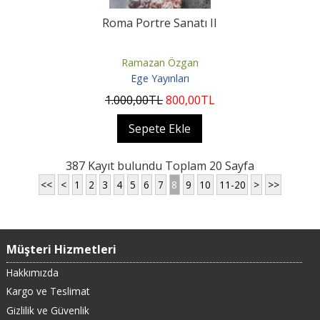
Roma Portre Sanatı II
Ramazan Özgan
Ege Yayınları
1.000
,00
TL
800
,00
TL
Sepete Ekle
387 Kayıt bulundu Toplam 20 Sayfa
<<
<
1
2
3
4
5
6
7
8
9
10
11-20
>
>>
Müşteri Hizmetleri
Hakkımızda
Kargo ve Teslimat
Gizlilik ve Güvenlik