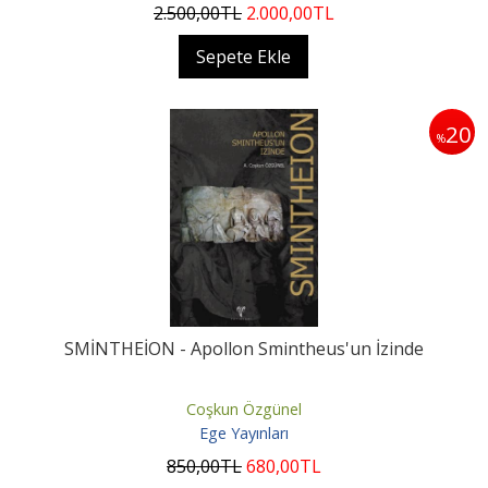
2.500
,00
TL
2.000
,00
TL
Sepete Ekle
20
%
SMİNTHEİON - Apollon Smintheus'un İzinde
Coşkun Özgünel
Ege Yayınları
850
,00
TL
680
,00
TL