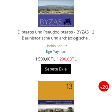
Dipteros und Pseudodipteros - BYZAS 12
Bauhistorische und archäologische...
Thekla Schulz
Ege Yayınları
1.500
,00
TL
1.200
,00
TL
Sepete Ekle
20
%