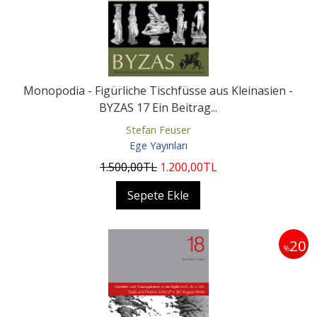
Monopodia - Figürliche Tischfüsse aus Kleinasien -
BYZAS 17 Ein Beitrag...
Stefan Feuser
Ege Yayınları
1.500
,00
TL
1.200
,00
TL
Sepete Ekle
20
%