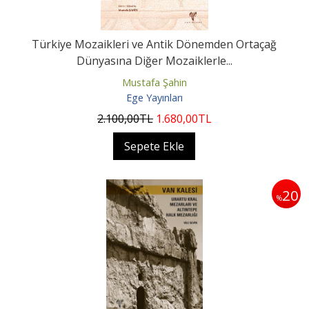
Türkiye Mozaikleri ve Antik Dönemden Ortaçağ
Dünyasına Diğer Mozaiklerle...
Mustafa Şahin
Ege Yayınları
2.100
,00
TL
1.680
,00
TL
Sepete Ekle
20
%