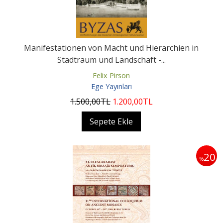
Manifestationen von Macht und Hierarchien in
Stadtraum und Landschaft -...
Felix Pirson
Ege Yayınları
1.500
,00
TL
1.200
,00
TL
Sepete Ekle
20
%