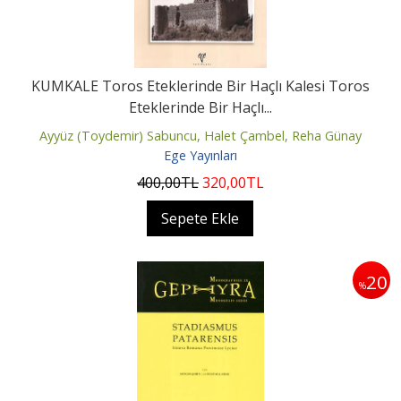
KUMKALE Toros Eteklerinde Bir Haçlı Kalesi Toros
Eteklerinde Bir Haçlı...
Ayyüz (Toydemir) Sabuncu, Halet Çambel, Reha Günay
Ege Yayınları
400
,00
TL
320
,00
TL
Sepete Ekle
20
%