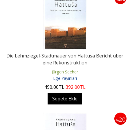
Die Lehmziegel-Stadtmauer von Hattusa Bericht über
eine Rekonstruktion
Jürgen Seeher
Ege Yayınları
490
,00
TL
392
,00
TL
Sepete Ekle
20
%