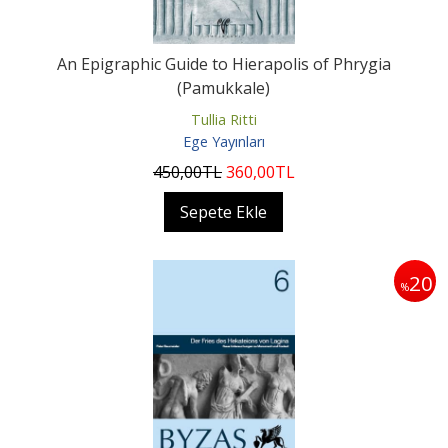
An Epigraphic Guide to Hierapolis of Phrygia
(Pamukkale)
Tullia Ritti
Ege Yayınları
450
,00
TL
360
,00
TL
Sepete Ekle
20
%