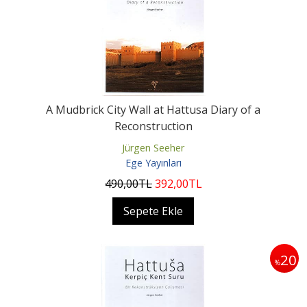
A Mudbrick City Wall at Hattusa Diary of a
Reconstruction
Jürgen Seeher
Ege Yayınları
490
,00
TL
392
,00
TL
Sepete Ekle
20
%