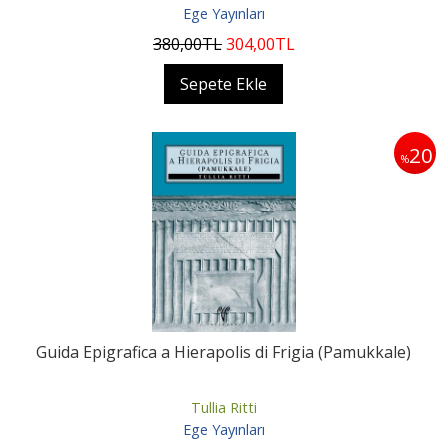
Ege Yayınları
380
,00
TL
304
,00
TL
Sepete Ekle
20
%
Guida Epigrafica a Hierapolis di Frigia (Pamukkale)
Tullia Ritti
Ege Yayınları