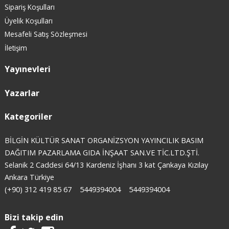
Sipariş Koşulları
Üyelik Koşulları
Mesafeli Satış Sözleşmesi
İletişim
Yayınevleri
Yazarlar
Kategoriler
BİLGİN KÜLTÜR SANAT ORGANİZSYON YAYINCILIK BASIM
DAĞITIM PAZARLAMA GIDA İNŞAAT SAN.VE TİC.LTD.ŞTİ.
Selanik 2 Caddesi 64/13 Kardeniz İşhanı 3 kat Çankaya Kızılay
Ankara Türkiye
(+90) 312 419 85 67
5449394004
5449394004
Bizi takip edin