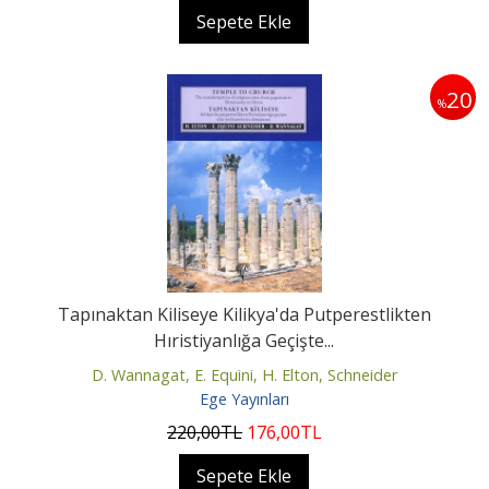
Sepete Ekle
20
%
Tapınaktan Kiliseye Kilikya'da Putperestlikten
Hıristiyanlığa Geçişte...
D. Wannagat, E. Equini, H. Elton, Schneider
Ege Yayınları
220
,00
TL
176
,00
TL
Sepete Ekle