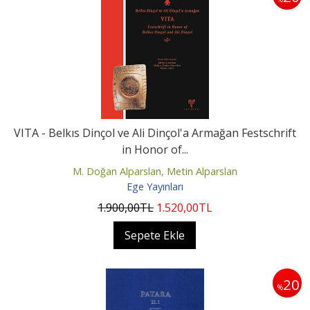
VITA - Belkıs Dinçol ve Ali Dinçol'a Armağan Festschrift
in Honor of...
M. Doğan Alparslan, Metin Alparslan
Ege Yayınları
1.900
,00
TL
1.520
,00
TL
Sepete Ekle
20
%