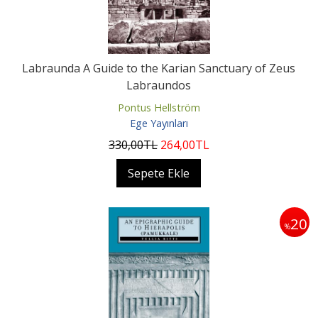
Labraunda A Guide to the Karian Sanctuary of Zeus
Labraundos
Pontus Hellström
Ege Yayınları
330
,00
TL
264
,00
TL
Sepete Ekle
20
%