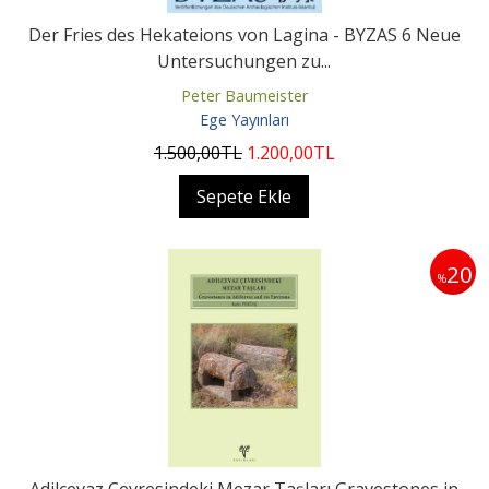
Der Fries des Hekateions von Lagina - BYZAS 6 Neue
Untersuchungen zu...
Peter Baumeister
Ege Yayınları
1.500
,00
TL
1.200
,00
TL
Sepete Ekle
20
%