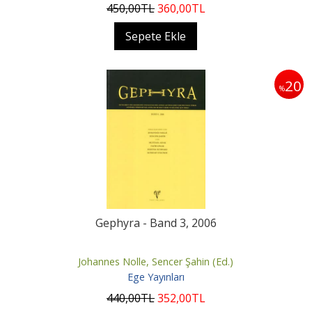
450
,00
TL
360
,00
TL
Sepete Ekle
20
%
Gephyra - Band 3, 2006
Johannes Nolle, Sencer Şahin (Ed.)
Ege Yayınları
440
,00
TL
352
,00
TL