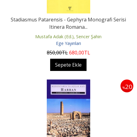
Stadiasmus Patarensis - Gephyra Monografi Serisi
Itinera Romana...
Mustafa Adak (Ed.), Sencer Şahin
Ege Yayınları
850
,00
TL
680
,00
TL
Sepete Ekle
20
%