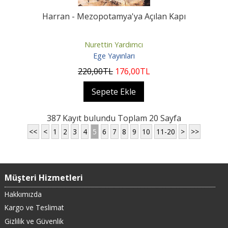
Harran - Mezopotamya'ya Açılan Kapı
Nurettin Yardımcı
Ege Yayınları
220
,00
TL
176
,00
TL
Sepete Ekle
387 Kayıt bulundu Toplam 20 Sayfa
<<
<
1
2
3
4
5
6
7
8
9
10
11-20
>
>>
Müşteri Hizmetleri
Hakkımızda
Kargo ve Teslimat
Gizlilik ve Güvenlik