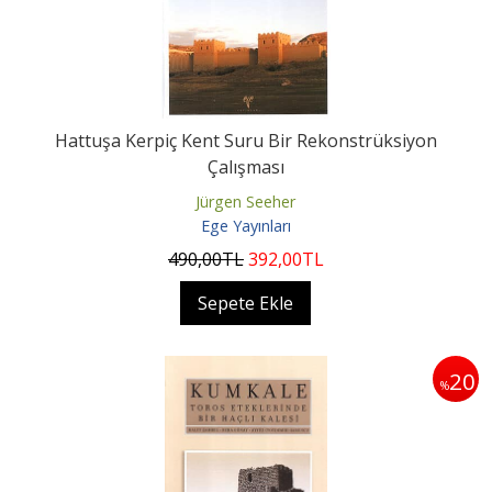
Hattuşa Kerpiç Kent Suru Bir Rekonstrüksiyon
Çalışması
Jürgen Seeher
Ege Yayınları
490
,00
TL
392
,00
TL
Sepete Ekle
20
%