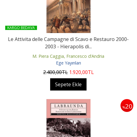
KARGO BEDAVA
Le Attivita delle Campagne di Scavo e Restauro 2000-
2003 - Hierapolis di...
M. Piera Caggia, Francesco d’Andria
Ege Yayınları
2.400
,00
TL
1.920
,00
TL
Sepete Ekle
20
%