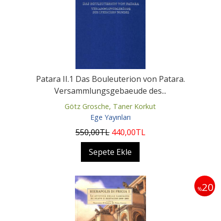
Patara II.1 Das Bouleuterion von Patara.
Versammlungsgebaeude des...
Götz Grosche, Taner Korkut
Ege Yayınları
550
,00
TL
440
,00
TL
Sepete Ekle
20
%