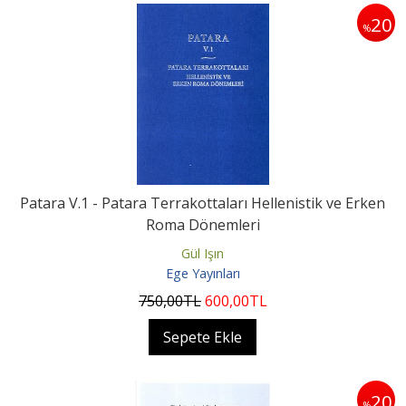
20
%
Patara V.1 - Patara Terrakottaları Hellenistik ve Erken
Roma Dönemleri
Gül Işın
Ege Yayınları
750
,00
TL
600
,00
TL
Sepete Ekle
20
%