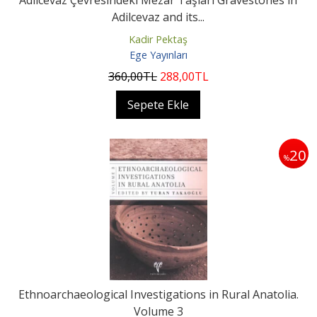
Adilcevaz Çevresindeki Mezar Taşları Gravestones in
Adilcevaz and its...
Kadir Pektaş
Ege Yayınları
360
,00
TL
288
,00
TL
Sepete Ekle
20
%
Ethnoarchaeological Investigations in Rural Anatolia.
Volume 3