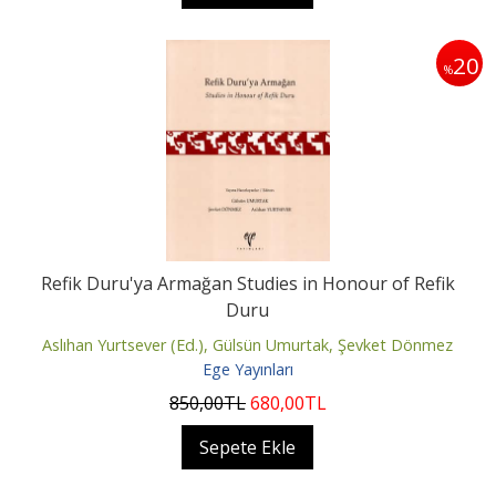
20
%
Refik Duru'ya Armağan Studies in Honour of Refik
Duru
Aslıhan Yurtsever (Ed.), Gülsün Umurtak, Şevket Dönmez
Ege Yayınları
850
,00
TL
680
,00
TL
Sepete Ekle