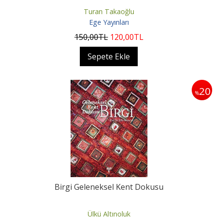
Turan Takaoğlu
Ege Yayınları
150
,00
TL
120
,00
TL
Sepete Ekle
20
%
Birgi Geleneksel Kent Dokusu
Ülkü Altınoluk