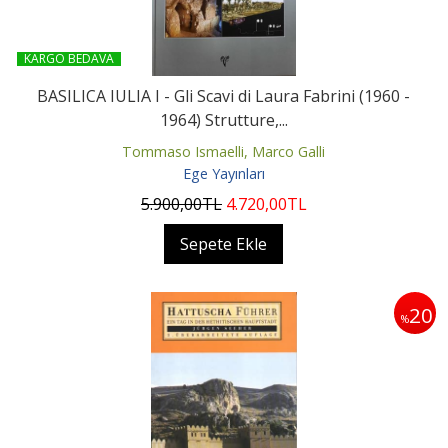
KARGO BEDAVA
BASILICA IULIA I - Gli Scavi di Laura Fabrini (1960 -
1964) Strutture,...
Tommaso Ismaelli, Marco Galli
Ege Yayınları
5.900
,00
TL
4.720
,00
TL
Sepete Ekle
20
%