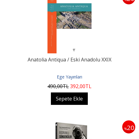
Anatolia Antiqua / Eski Anadolu XXIX
Ege Yayınları
490
,00
TL
392
,00
TL
Sepete Ekle
20
%