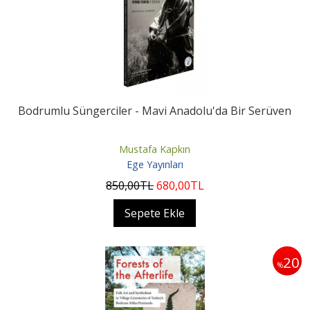
Bodrumlu Süngerciler - Mavi Anadolu'da Bir Serüven
Mustafa Kapkın
Ege Yayınları
850
,00
TL
680
,00
TL
Sepete Ekle
20
%