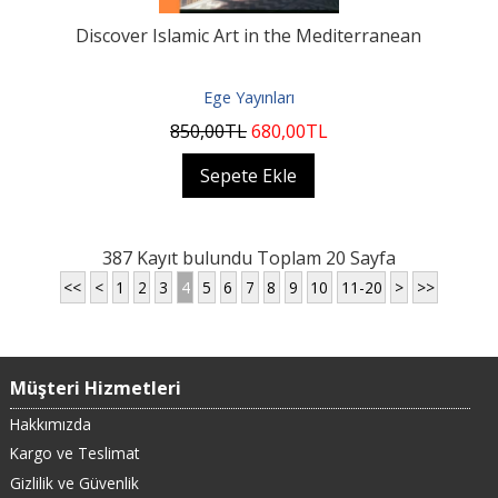
Discover Islamic Art in the Mediterranean
Ege Yayınları
850
,00
TL
680
,00
TL
Sepete Ekle
387 Kayıt bulundu Toplam 20 Sayfa
<<
<
1
2
3
4
5
6
7
8
9
10
11-20
>
>>
Müşteri Hizmetleri
Hakkımızda
Kargo ve Teslimat
Gizlilik ve Güvenlik