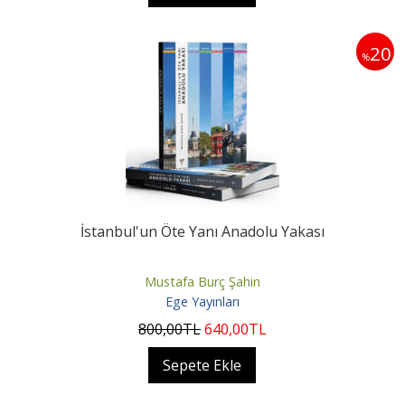
20
%
İstanbul'un Öte Yanı Anadolu Yakası
Mustafa Burç Şahin
Ege Yayınları
800
,00
TL
640
,00
TL
Sepete Ekle