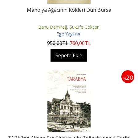
Manolya Ağacının Kökleri Dün Bursa
Banu Demirağ, Şüküfe Gökçen
Ege Yayınları
950
,00
TL
760
,00
TL
Sepete Ekle
20
%