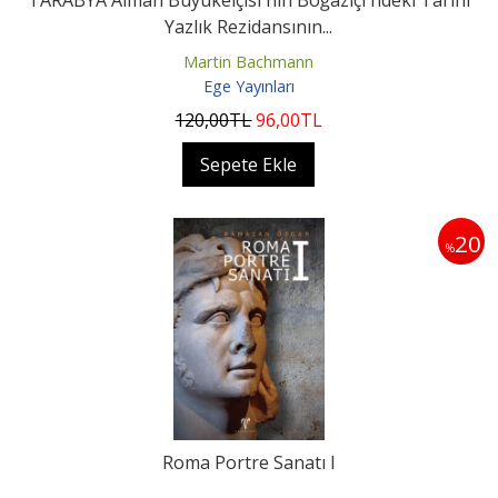
TARABYA Alman Büyükelçisi'nin Boğaziçi'ndeki Tarihi
Yazlık Rezidansının...
Martin Bachmann
Ege Yayınları
120
,00
TL
96
,00
TL
Sepete Ekle
20
%
Roma Portre Sanatı I