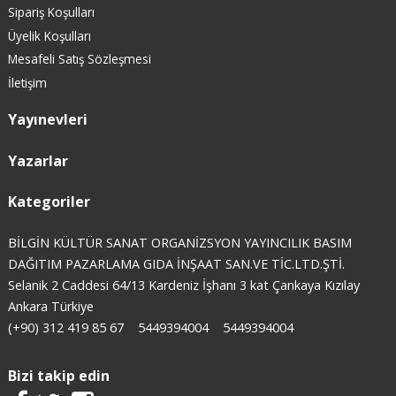
Sipariş Koşulları
Üyelik Koşulları
Mesafeli Satış Sözleşmesi
İletişim
Yayınevleri
Yazarlar
Kategoriler
BİLGİN KÜLTÜR SANAT ORGANİZSYON YAYINCILIK BASIM
DAĞITIM PAZARLAMA GIDA İNŞAAT SAN.VE TİC.LTD.ŞTİ.
Selanik 2 Caddesi 64/13 Kardeniz İşhanı 3 kat Çankaya Kızılay
Ankara Türkiye
(+90) 312 419 85 67
5449394004
5449394004
Bizi takip edin