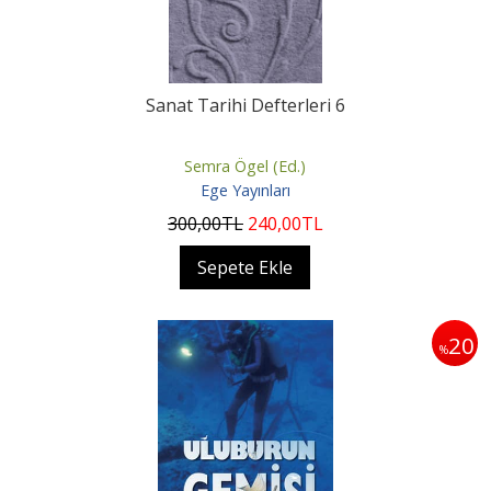
Sanat Tarihi Defterleri 6
Semra Ögel (Ed.)
Ege Yayınları
300
,00
TL
240
,00
TL
Sepete Ekle
20
%