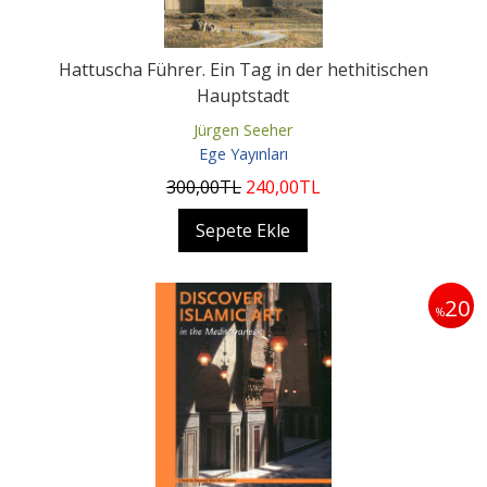
Hattuscha Führer. Ein Tag in der hethitischen
Hauptstadt
Jürgen Seeher
Ege Yayınları
300
,00
TL
240
,00
TL
Sepete Ekle
20
%