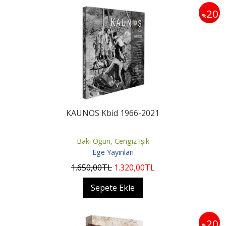
20
%
KAUNOS Kbid 1966-2021
Baki Öğün, Cengiz Işık
Ege Yayınları
1.650
,00
TL
1.320
,00
TL
Sepete Ekle
20
%