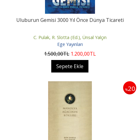
Uluburun Gemisi 3000 Yıl Önce Dünya Ticareti
C. Pulak, R. Slotta (Ed.), Ünsal Yalçın
Ege Yayınları
1.500
,00
TL
1.200
,00
TL
Sepete Ekle
20
%