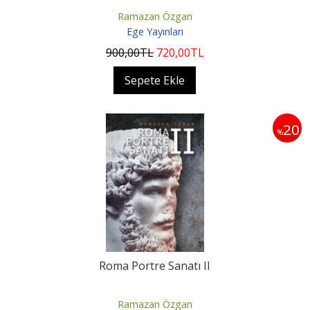
Ramazan Özgan
Ege Yayınları
900
,00
TL
720
,00
TL
Sepete Ekle
20
%
Roma Portre Sanatı II
Ramazan Özgan