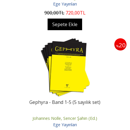
Ege Yayınları
900
,00
TL
720
,00
TL
Sepete Ekle
20
%
Gephyra - Band 1-5 (5 sayılık set)
Johannes Nolle, Sencer Şahin (Ed.)
Ege Yayınları