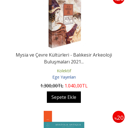
Mysia ve Çevre Kültürleri - Balıkesir Arkeoloji
Buluşmaları 2021...
Kolektif
Ege Yayınları
1.300
,00
TL
1.040
,00
TL
Sepete Ekle
20
%