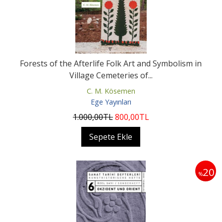
Forests of the Afterlife Folk Art and Symbolism in
Village Cemeteries of...
C. M. Kösemen
Ege Yayınları
1.000
,00
TL
800
,00
TL
Sepete Ekle
20
%