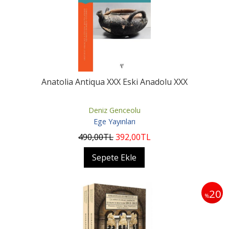
Anatolia Antiqua XXX Eski Anadolu XXX
Deniz Genceolu
Ege Yayınları
490
,00
TL
392
,00
TL
Sepete Ekle
20
%