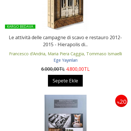
KARGO BEDAVA
Le attività delle campagne di scavo e restauro 2012-
2015 - Hierapolis di...
Francesco d’Andria, Maria Piera Caggia, Tommaso Ismaelli
Ege Yayınları
6.000
,00
TL
4.800
,00
TL
Sepete Ekle
20
%