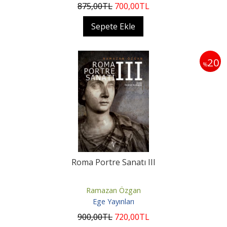
875
,00
TL
700
,00
TL
Sepete Ekle
20
%
Roma Portre Sanatı III
Ramazan Özgan
Ege Yayınları
900
,00
TL
720
,00
TL