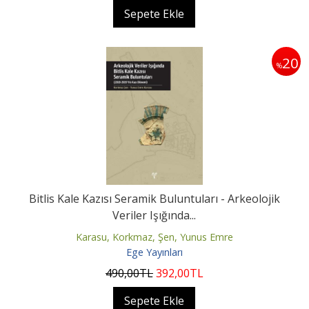
Sepete Ekle
20
%
Bitlis Kale Kazısı Seramik Buluntuları - Arkeolojik
Veriler Işığında...
Karasu, Korkmaz, Şen, Yunus Emre
Ege Yayınları
490
,00
TL
392
,00
TL
Sepete Ekle