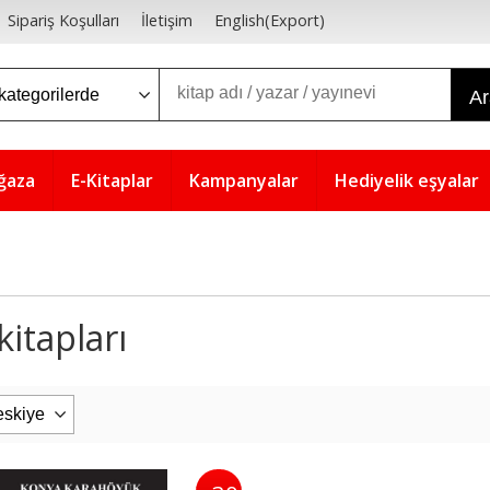
Sipariş Koşulları
İletişim
English(Export)
A
ğaza
E-Kitaplar
Kampanyalar
Hediyelik eşyalar
itapları