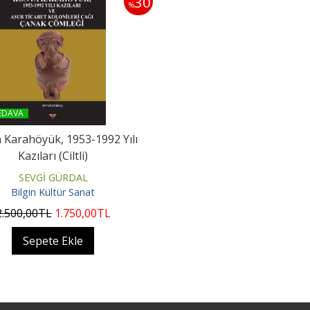
30
%
EDAVA
 Karahöyük, 1953-1992 Yılı
Kazıları (Ciltli)
SEVGİ GÜRDAL
Bilgin Kültür Sanat
2.500
,00
TL
1.750
,00
TL
Sepete Ekle