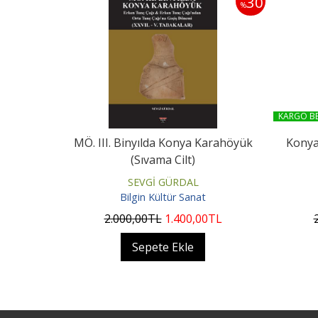
30
%
KARGO B
MÖ. III. Binyılda Konya Karahöyük
Konya
(Sıvama Cilt)
SEVGİ GÜRDAL
Bilgin Kültür Sanat
2.000
,00
TL
1.400
,00
TL
Sepete Ekle