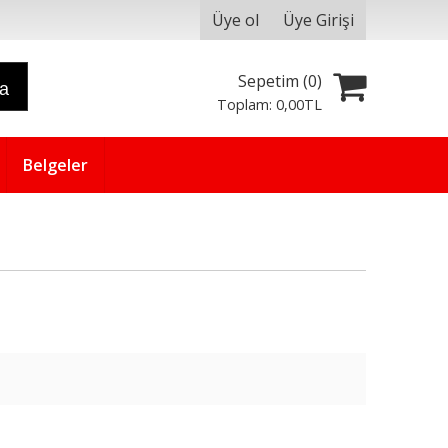
Üye ol
Üye Girişi
Sepetim (
0
)
ra
Toplam:
0
,00
TL
Belgeler