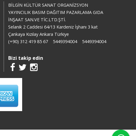
BİLGİN KÜLTÜR SANAT ORGANİZSYON
YAYINCILIK BASIM DAĞITIM PAZARLAMA GIDA
İNŞAAT SAN.VE TİC.LTD.ŞTİ.
Selanik 2 Caddesi 64/13 Kardeniz İşhanı 3 kat
Çankaya Kızılay Ankara Türkiye
(+90) 312 419 85 67
5449394004
5449394004
Bizi takip edin